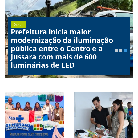
Geral
Prefeitura inicia maior
Geral
Santana do Mundaú faz história
modernização da iluminação
Geral
e consolida a melhor Educação
Educação conquista Menção
pública entre o Centro e a
do Brasil pelo segundo ano
Honrosa da Medalha Paulo
Jussara com mais de 600
consecutivo
Freire, concedida pelo MEC
luminárias de LED