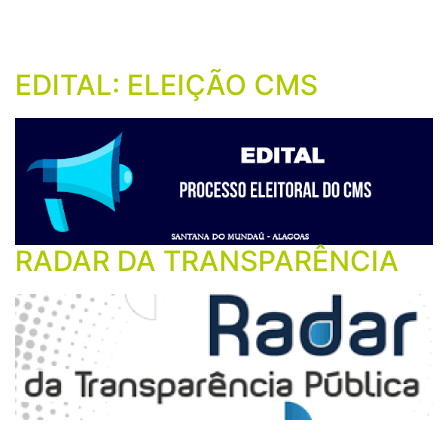
inovação na saúde
600 luminárias de
consecutivo
pública
LED
EDITAL: ELEIÇÃO CMS
RADAR DA TRANSPARÊNCIA